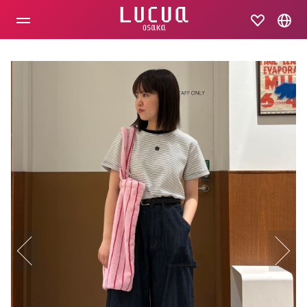
コ
ン
テ
ン
ツ
へ
ス
キ
ッ
プ