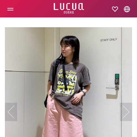
コ
ン
テ
ン
ツ
へ
ス
キ
ッ
プ