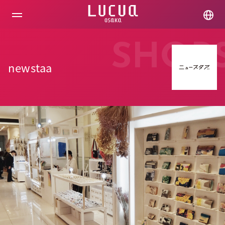
コ
ン
テ
ン
ツ
SHOP
へ
ス
newstaa
キ
ッ
プ