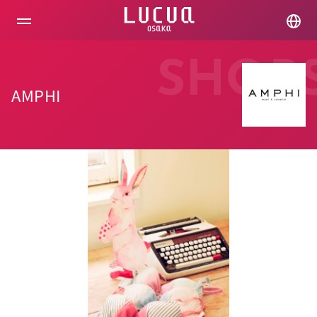
コ
ン
テ
ン
ツ
SHOP
へ
ス
AMPHI
キ
ッ
プ