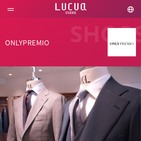
コ
ン
テ
ン
ツ
SHOP
へ
ス
ONLYPREMIO
キ
ッ
プ