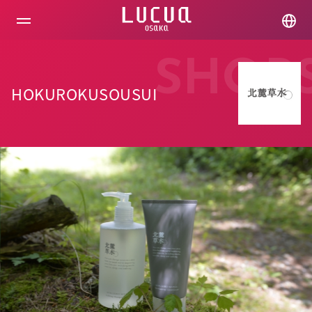
コ
ン
テ
ン
ツ
SHOP
へ
ス
HOKUROKUSOUSUI
キ
ッ
プ