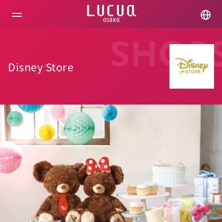
コ
ン
テ
ン
ツ
SHOP
へ
ス
Disney Store
キ
ッ
プ