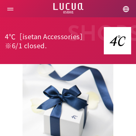
コ
ン
テ
ン
ツ
SHOP
へ
4℃［isetan Accessories］
ス
キ
※6/1 closed.
ッ
プ