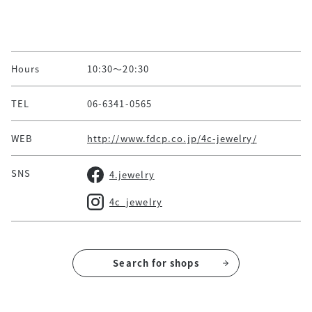
Hours
10:30～20:30
TEL
06-6341-0565
WEB
http://www.fdcp.co.jp/4c-jewelry/
SNS
4.jewelry
4c_jewelry
Search for shops