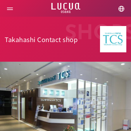
コ
ン
テ
ン
ツ
SHOP
へ
ス
Takahashi Contact shop
キ
ッ
プ