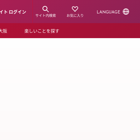
イト ログイン
LANGUAGE
サイト内検索
お気に入り
ア大阪
楽しいことを探す
トピックス
ーズカード
P NEW
らから！
ショップニュース
ルクアスタイル
特集
デジタルブック
ル