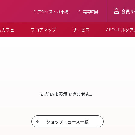
会員サ
アクセス・駐車場
営業時間
＆カフェ
フロアマップ
サービス
ABOUT ルク
LUCUAメンバ
SHO
会員登録はこち
ルクア大阪について
よくあるご質問
お知らせ
ただいま表示できません。
SNSアカウント一覧
LUCUAブライダルクラブ
ショップニュース⼀覧
ルクア大阪イベントホー