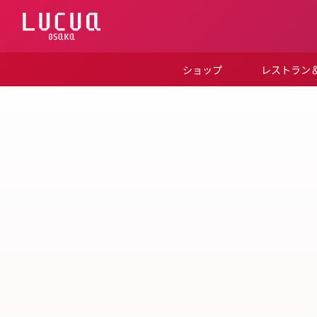
コ
ン
テ
ン
ツ
ショップ
レストラン
へ
ス
キ
ッ
プ