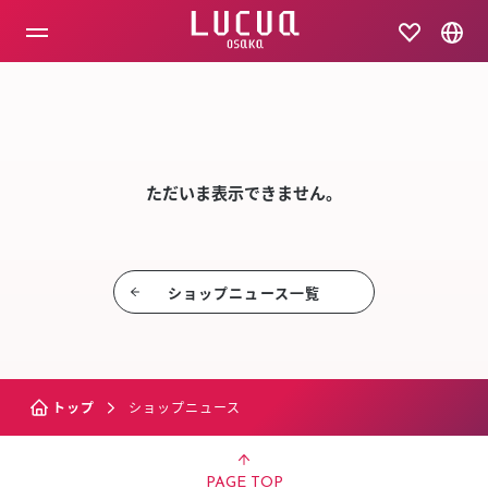
コ
ン
テ
ン
ツ
SHOP NEW
へ
ス
キ
ッ
ただいま表示できません。
プ
ショップニュース⼀覧
トップ
ショップニュース
PAGE TOP