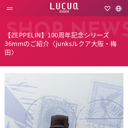
コ
ン
テ
ン
ツ
SHOP NEW
へ
【ZEPPELIN】100周年記念シリーズ
ス
キ
36mmのご紹介〈junksルクア大阪・梅
ッ
田〉
プ