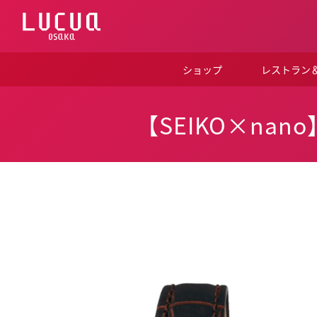
コ
ン
テ
ン
ツ
ショップ
レストラン
へ
ス
キ
ッ
【SEIKO×na
プ