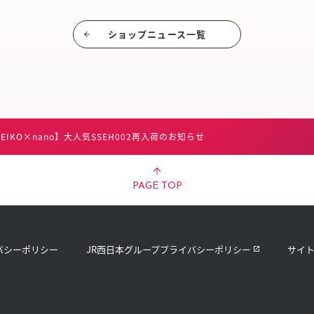
ショップニュース⼀覧
SEIKO×nano】大人気SSEH002再入荷のお知らせ
PAGE TOP
バシーポリシー
JR西日本グループプライバシーポリシー
サイ