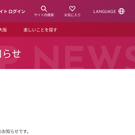
イト ログイン
LANGUAGE
サイト内検索
お気に入り
ア大阪
楽しいことを探す
トピックス
ーズカード
P NEW
知らせ
らから！
ショップニュース
ルクアスタイル
特集
デジタルブック
ル
入荷のお知らせです。