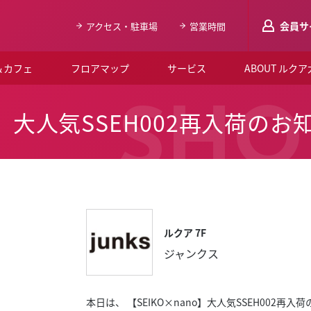
会員サ
アクセス・駐車場
営業時間
＆カフェ
フロアマップ
サービス
ABOUT ルク
LUCUAメンバ
SHO
no】大人気SSEH002再入荷のお
会員登録はこち
ルクア大阪について
よくあるご質問
お知らせ
ルクア 7F
SNSアカウント一覧
ジャンクス
LUCUAブライダルクラブ
ルクア大阪イベントホー
本日は、 【SEIKO×nano】大人気SSEH002再