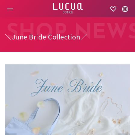
コ
ン
テ
ン
ツ
SHOP NEW
へ
＼June Bride Collection／
ス
キ
ッ
プ