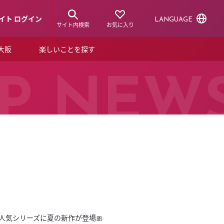
イト ログイン
LANGUAGE
サイト内検索
お気に入り
ア大阪
楽しいことを探す
トピックス
ーズカード
P NEW
らから！
ショップニュース
ルクアスタイル
特集
デジタルブック
ル
人気シリーズに夏の新作が登場🎀