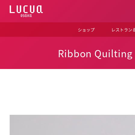
コ
ン
テ
ン
ツ
ショップ
レストラン
へ
ス
キ
ッ
Ribbon Quilting
プ