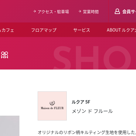
会員サ
アクセス・駐車場
営業時間
＆カフェ
フロアマップ
サービス
ABOUT ルク
LUCUAメンバ
SHO
 🎀
会員登録はこち
ルクア大阪について
よくあるご質問
お知らせ
ルクア 5F
SNSアカウント一覧
メゾン ド フルール
LUCUAブライダルクラブ
ルクア大阪イベントホー
オリジナルのリボン柄キルティング生地を使用した