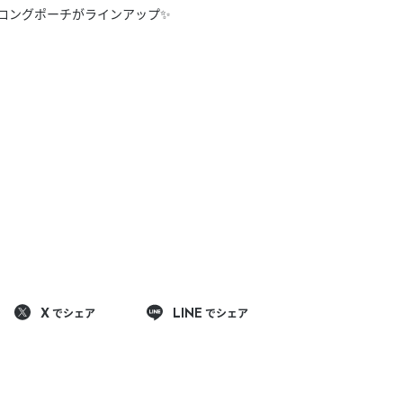
きたい方）
ロングポーチがラインアップ✨️
で働きたい
でシェア
でシェア
X
LINE