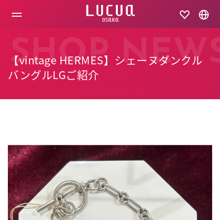
コ
ン
テ
ン
ツ
SHOP NEW
へ
【vintage HERMES】シェーヌダンクル
ス
キ
バングルLGご紹介
ッ
プ