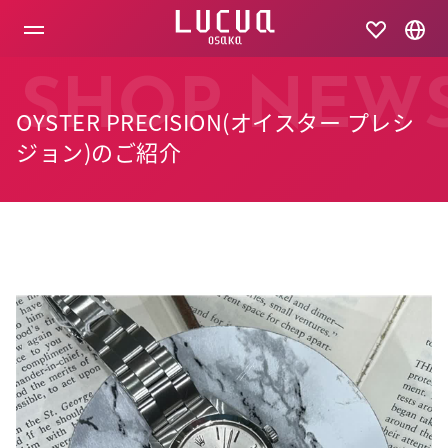
コ
ン
テ
ン
ツ
SHOP NEW
へ
OYSTER PRECISION(オイスター プレシ
ス
キ
ジョン)のご紹介
ッ
プ