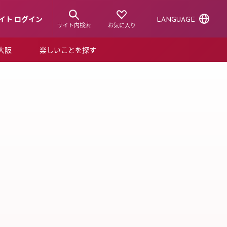
イト ログイン
LANGUAGE
サイト内検索
お気に入り
ア大阪
楽しいことを探す
トピックス
ーズカード
P NEW
らから！
ショップニュース
ルクアスタイル
特集
デジタルブック
ル