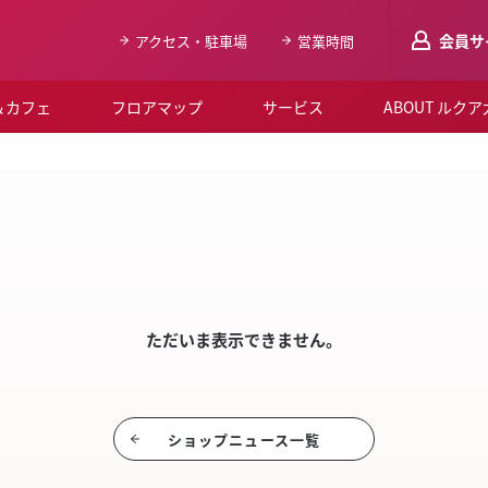
会員サ
アクセス・駐車場
営業時間
＆カフェ
フロアマップ
サービス
ABOUT ルク
LUCUAメンバ
SHO
会員登録はこち
ルクア大阪について
よくあるご質問
お知らせ
ただいま表示できません。
SNSアカウント一覧
LUCUAブライダルクラブ
ショップニュース⼀覧
ルクア大阪イベントホー