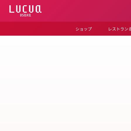
コ
ン
テ
ン
ツ
ショップ
レストラン
へ
ス
キ
ッ
プ