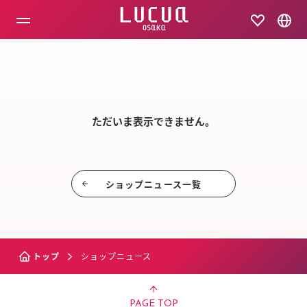
コ
ン
テ
ン
ツ
SHOP NEW
へ
ス
キ
ッ
ただいま表示できません。
プ
ショップニュース⼀覧
トップ
ショップニュース
PAGE TOP