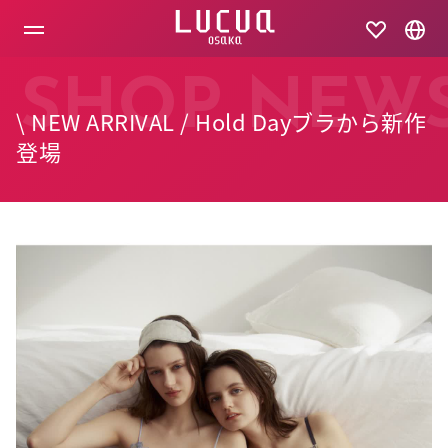
コ
ン
テ
ン
ツ
SHOP NEW
へ
\ NEW ARRIVAL / Hold Dayブラから新作
ス
キ
登場
ッ
プ