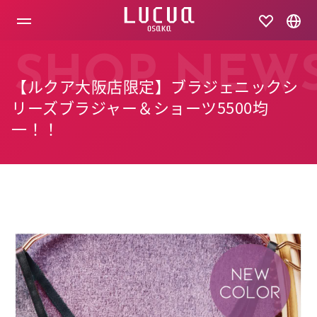
コ
ン
テ
ン
ツ
SHOP NEW
へ
【ルクア大阪店限定】ブラジェニックシ
ス
キ
リーズブラジャー＆ショーツ5500均
ッ
一！！
プ