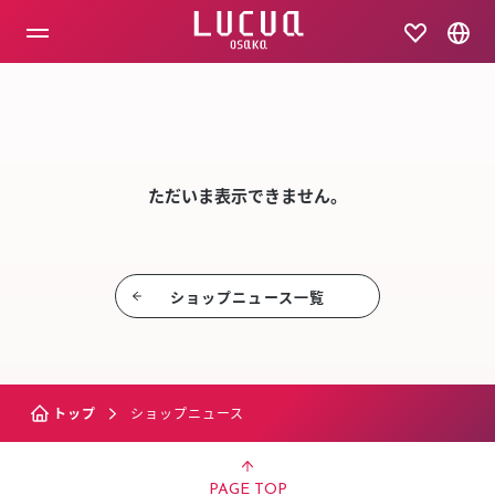
コ
ン
テ
ン
ツ
SHOP NEW
へ
ス
キ
ッ
ただいま表示できません。
プ
ショップニュース⼀覧
トップ
ショップニュース
PAGE TOP