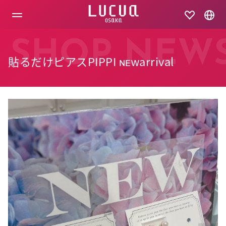
コ
ン
テ
ン
ツ
SHOP NEW
へ
貼るだけピアスPIPPI ɴᴇᴡarrival
ス
キ
ッ
プ