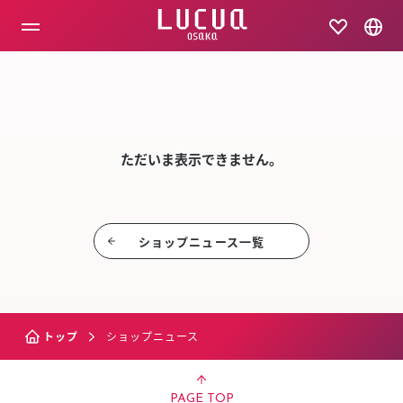
コ
ン
テ
ン
ツ
SHOP NEW
へ
ス
キ
ッ
ただいま表示できません。
プ
ショップニュース⼀覧
トップ
ショップニュース
PAGE TOP