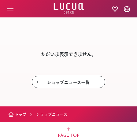
コ
ン
テ
ン
ツ
SHOP NEW
へ
ス
キ
ッ
ただいま表示できません。
プ
ショップニュース⼀覧
トップ
ショップニュース
PAGE TOP