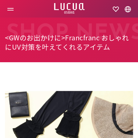
コ
ン
テ
ン
ツ
SHOP NEW
へ
<GWのお出かけに>Francfranc おしゃれ
ス
キ
にUV対策を叶えてくれるアイテム
ッ
プ