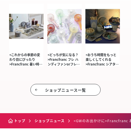
<これからの季節の変
<どっちが気になる？
<おうち時間をもっと
わり目にぴったり
>Francfranc フレ ハ
楽しくしてくれる
>Francfranc 暑い時…
ンディファンorフレ…
>Francfranc シアタ…
ショップニュース⼀覧
トップ
ショップニュース
<GWのお出かけに>Francfra