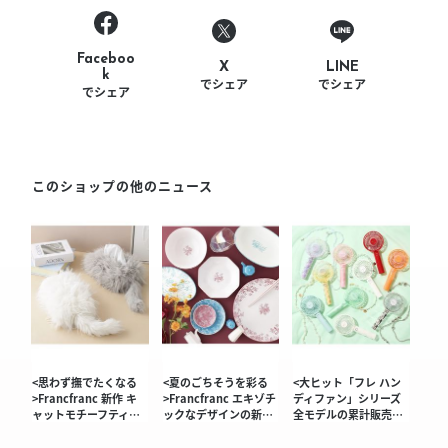
Faceboo
LINE
X
k
でシェア
でシェア
でシェア
このショップの他のニュース
<思わず撫でたくなる
<夏のごちそうを彩る
<大ヒット「フレ ハン
>Francfranc 新作 キ
>Francfranc エキゾチ
ディファン」シリーズ
ャットモチーフティ…
ックなデザインの新…
全モデルの累計販売…