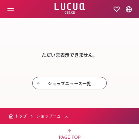
コ
ン
テ
ン
ツ
SHOP NEW
へ
ス
キ
ッ
ただいま表示できません。
プ
ショップニュース⼀覧
トップ
ショップニュース
PAGE TOP