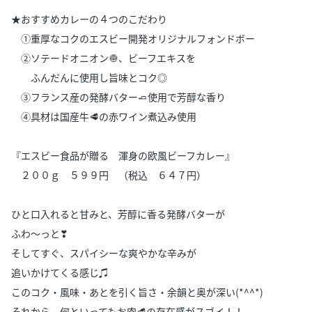
★おすすめカレーの４つのこだわり
①重厚なコクのエスビー開発オリジナルフォンドボー
②ソテードオニオン🧅、ビーフエキスを
ふんだんに使用し旨味とコク◎
③フランス産の発酵バター🧈使用で芳醇な香り
④具材は国産牛🥩の赤ワイン煮込み使用
『エスビー食品が贈る 渾身の欧風ビーフカレー』
２００ｇ ５９９円 （税込 ６４７円）
ひと口入れると甘みと、芳醇に香る発酵バターが
ふわ～っと❣
そしてすぐ、スパイシーな爽やかな辛みが
追いかけてくる感じ♫
このコク・風味・あとを引く旨さ・余韻と奥が深い(*^^*)
それから、何といってもお肉🥩の存在感がスゴイ！！