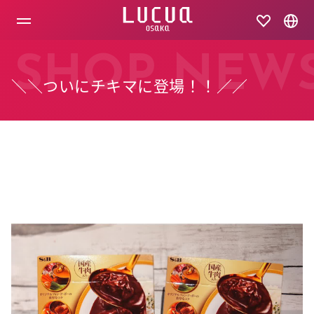
コ
ン
テ
ン
ツ
SHOP NEW
へ
＼＼ついにチキマに登場！！／／
ス
キ
ッ
プ