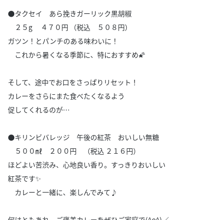
●タクセイ あら挽きガーリック黒胡椒
２５g ４７０円 （税込 ５０８円）
ガツン！とパンチのある味わいに！
これから暑くなる季節に、特におすすめ🌠
そして、途中でお口をさっぱりリセット！
カレーをさらにまた食べたくなるよう
促してくれるのが…
●キリンビバレッジ 午後の紅茶 おいしい無糖
５００㎖ ２００円 （税込 ２１６円）
ほどよい苦渋み、心地良い香り。すっきりおいしい
紅茶です✨
カレーと一緒に、楽しんでみて♪
何はともあれ、ご褒美カレーをぜひご家庭で(^o^)／