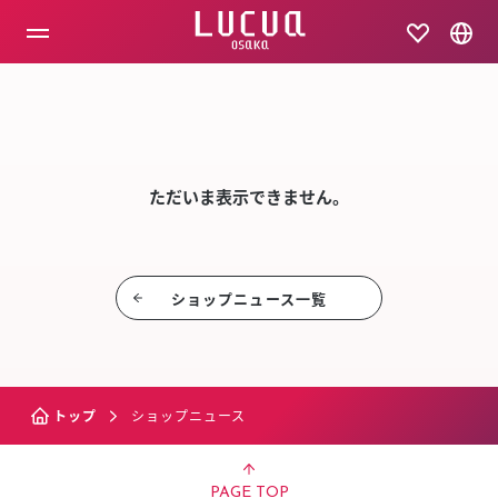
コ
ン
テ
ン
ツ
SHOP NEW
へ
ス
キ
ッ
ただいま表示できません。
プ
ショップニュース⼀覧
トップ
ショップニュース
PAGE TOP