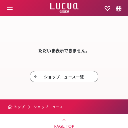
コ
ン
テ
ン
ツ
SHOP NEW
へ
ス
キ
ッ
ただいま表示できません。
プ
ショップニュース⼀覧
トップ
ショップニュース
PAGE TOP