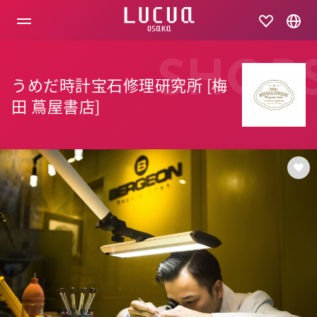
コ
ン
テ
ン
ツ
SHOP
へ
うめだ時計宝石修理研究所 [梅
ス
キ
田 蔦屋書店]
ッ
プ