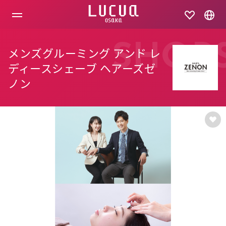
コ
ン
テ
ン
ツ
SHOP
メンズグルーミング アンド レ
へ
ス
ディースシェーブ ヘアーズゼ
キ
ノン
ッ
プ