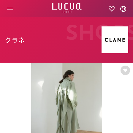
コ
ン
テ
ン
ツ
SHOP
へ
ス
クラネ
キ
ッ
プ