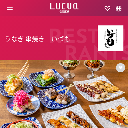
コ
ン
テ
ン
ツ
へ
RESTAU
ス
うなぎ 串焼き いづも
キ
ッ
RANT
プ