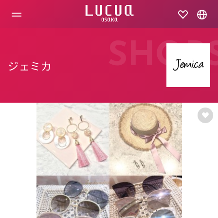
コ
ン
テ
ン
ツ
SHOP
へ
ス
ジェミカ
キ
ッ
プ