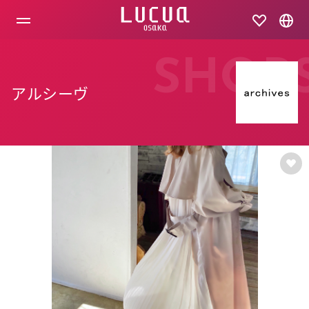
コ
ン
テ
ン
ツ
SHOP
へ
ス
アルシーヴ
キ
ッ
プ