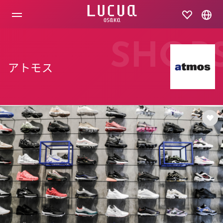
コ
ン
テ
ン
ツ
SHOP
へ
ス
アトモス
キ
ッ
プ