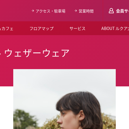
会員サ
アクセス・駐車場
営業時間
＆カフェ
フロアマップ
サービス
ABOUT ルク
LUCUAメンバ
 ウェザーウェア
会員登録はこち
ルクア大阪について
よくあるご質問
お知らせ
SNSアカウント一覧
LUCUAブライダルクラブ
ルクア大阪イベントホー