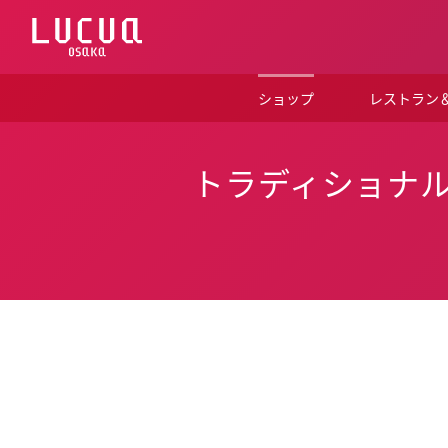
コ
ン
テ
ン
ツ
ショップ
レストラン
へ
ス
キ
ッ
トラディショナル
プ