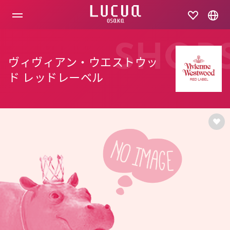
コ
ン
テ
ン
ツ
SHOP
へ
ヴィヴィアン・ウエストウッ
ス
キ
ド レッドレーベル
ッ
プ