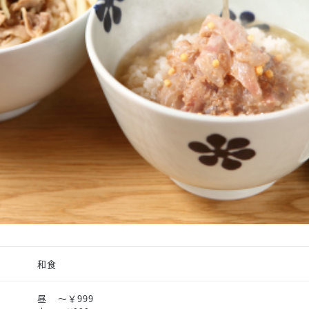
スタッフ募集（長期で働
スタッフ募集（スポット
方）
和食
昼
～￥999