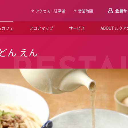
会員サ
アクセス・駐車場
営業時間
＆カフェ
フロアマップ
サービス
ABOUT ルク
LUCUAメンバ
どん えん
会員登録はこち
RESTA
ルクア大阪について
よくあるご質問
お知らせ
SNSアカウント一覧
LUCUAブライダルクラブ
ルクア大阪イベントホー