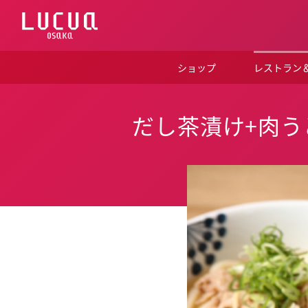
コ
ン
テ
ン
ツ
ショップ
レストラン
へ
ス
キ
ッ
だし茶漬け+肉う
プ