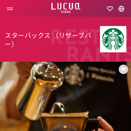
コ
ン
テ
ン
ツ
へ
RESTAU
スターバックス （リザーブバ
ス
キ
ー）
ッ
RANT
プ