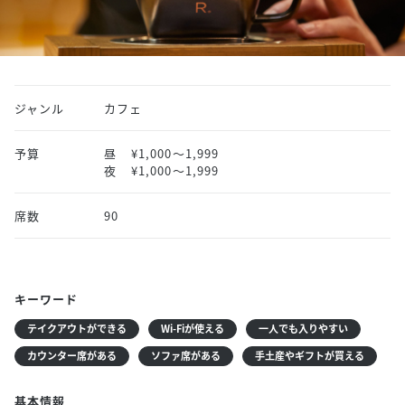
ジャンル
カフェ
予算
昼
¥1,000〜1,999
夜
¥1,000〜1,999
席数
90
キーワード
テイクアウトができる
Wi-Fiが使える
一人でも入りやすい
カウンター席がある
ソファ席がある
手土産やギフトが買える
基本情報