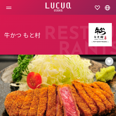
コ
ン
テ
ン
ツ
へ
RESTAU
ス
牛かつ もと村
キ
ッ
RANT
プ