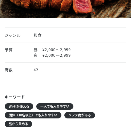
ジャンル
和食
予算
昼
¥2,000〜2,999
夜
¥2,000〜2,999
席数
42
キーワード
Wi-Fiが使える
一人でも入りやすい
団体（10名以上）でも入りやすい
ソファ席がある
昼から飲める