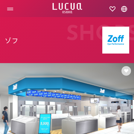
コ
ン
テ
ン
ツ
SHOP
へ
ス
ゾフ
キ
ッ
プ