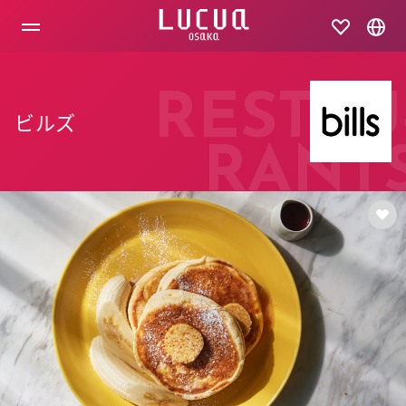
コ
ン
テ
ン
ツ
へ
RESTAU
ス
ビルズ
キ
ッ
RANT
プ