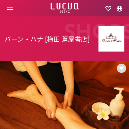
コ
ン
テ
ン
ツ
SHOP
へ
ス
バーン・ハナ [梅田 蔦屋書店]
キ
ッ
プ