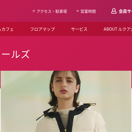
会員サ
アクセス・駐車場
営業時間
＆カフェ
フロアマップ
サービス
ABOUT ルク
LUCUAメンバ
ィールズ
会員登録はこち
ルクア大阪について
よくあるご質問
お知らせ
SNSアカウント一覧
LUCUAブライダルクラブ
ルクア大阪イベントホー