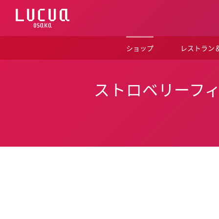
コ
ン
テ
ン
ツ
ショップ
レストラン
へ
ス
キ
ッ
ストロベリーフ
プ