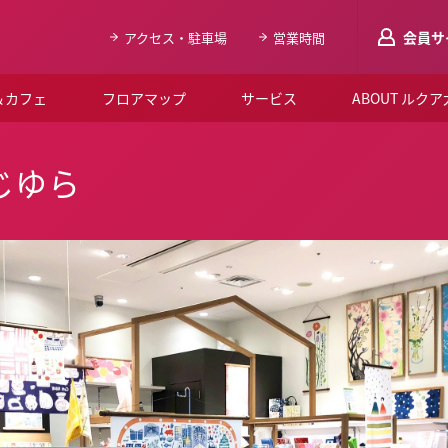
会員サ
アクセス・駐車場
営業時間
＆カフェ
フロアマップ
サービス
ABOUT ルク
LUCUAメンバ
じゆら
会員登録はこち
ルクア大阪について
よくあるご質問
お知らせ
SNSアカウント一覧
LUCUAブライダルクラブ
ルクア大阪イベントホー