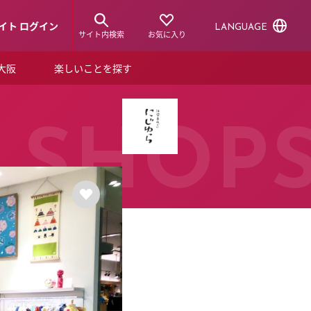
イト ログイン
LANGUAGE
サイト内検索
お気に入り
ア大阪
楽しいことを探す
トピックス
ーズカード
らから！
ショップニュース
SHOP
ルクアスタイル
特集
デジタルブック
ル