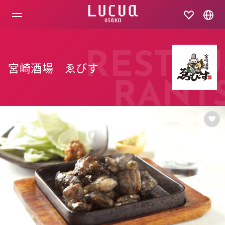
コ
ン
テ
ン
ツ
へ
RESTAU
ス
宮崎酒場 ゑびす
キ
ッ
RANT
プ