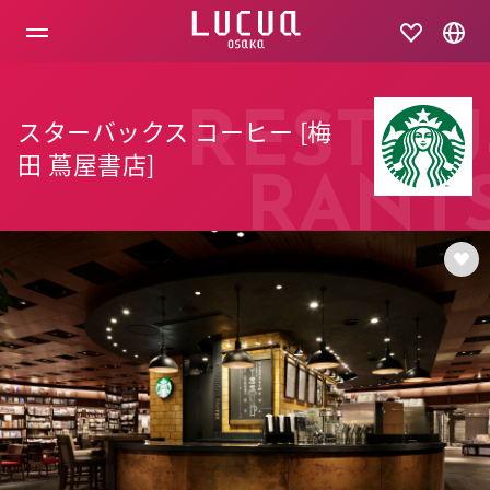
コ
ン
テ
ン
ツ
へ
RESTAU
スターバックス コーヒー [梅
ス
キ
田 蔦屋書店]
ッ
RANT
プ