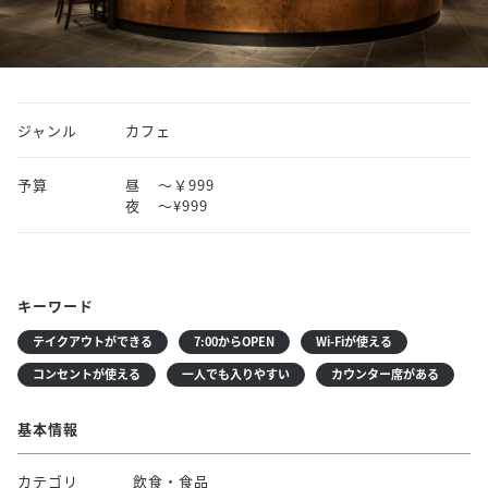
ジャンル
カフェ
予算
昼
～￥999
夜
〜¥999
キーワード
テイクアウトができる
7:00からOPEN
Wi-Fiが使える
コンセントが使える
一人でも入りやすい
カウンター席がある
基本情報
カテゴリ
飲食・食品