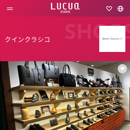
コ
ン
テ
ン
ツ
SHOP
へ
ス
クインクラシコ
キ
ッ
プ